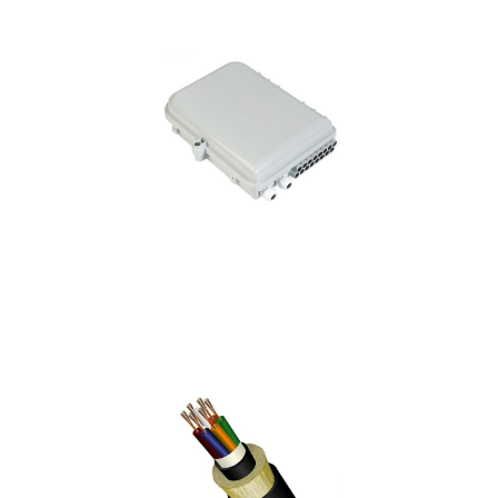
postes de energía.
limitados y sistemáticamente están instaladas en los
punto más cercano al cliente. Estas tienen cupos
Las cajas de distribución que están en la calle en el
CAJA DE DISTRIBUCIÓN
óptica regularmente de 1 hilo
Desde la caja de distribución usando un cable de fibra