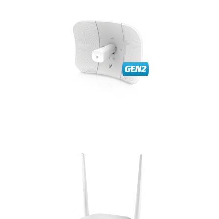
continuidad del servicio.
nuestros nodos para garantizar la calidad y
si tenemos línea de visión directa con alguno de
la red de Internet, esta conexión se realiza únicamente
receptora/emisora (CPE) con la cual lo conectamos a
En casa de nuestro cliente una antena
ANTENA
nuestro hogar: TVs, portátiles, tablets, móviles, etc.
dispositivos fijos o móviles que podemos conectar en
señal inalámbrica o WIFI a cada uno de los
router es un dispositivo que nos permite llegar con
La señal por cable hasta un router o hasta el PC. El